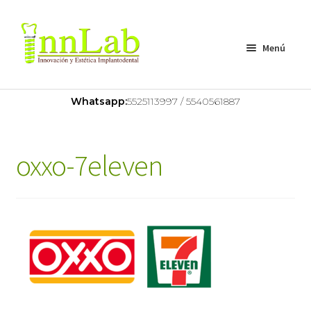
Menú
Home
Whatsapp:
5525113997 / 5540561887
Nosotros
oxxo-7eleven
Servicios