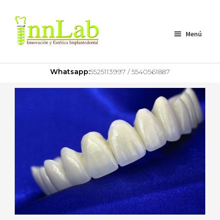
Menú
Home
Whatsapp:
5525113997 / 5540561887
Nosotros
Servicios
Zirconio Multilayer
Zirconio Monolítico
Zirconio Porcelana
Metal Porcelana