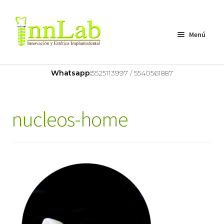
Menú
Home
Whatsapp:
5525113997 / 5540561887
Nosotros
nucleos-home
Servicios