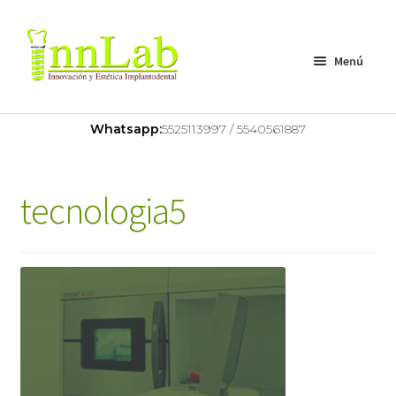
Menú
Home
Whatsapp:
5525113997 / 5540561887
Nosotros
tecnologia5
Servicios