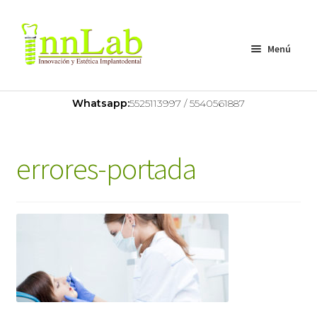
Menú
Home
Whatsapp:
5525113997 / 5540561887
Nosotros
errores-portada
Servicios