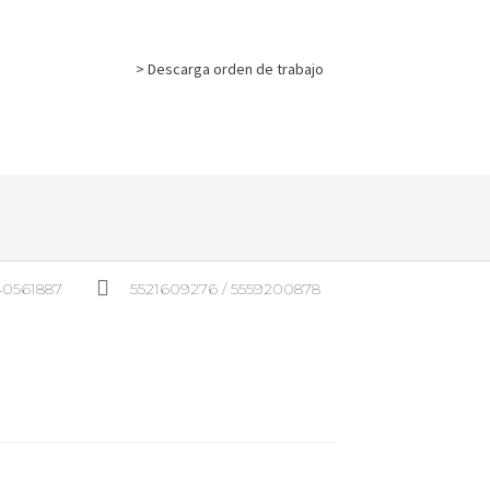
> Descarga orden de trabajo
540561887
5521609276 / 5559200878