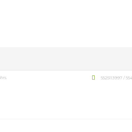
hrs.
5525113997 / 5